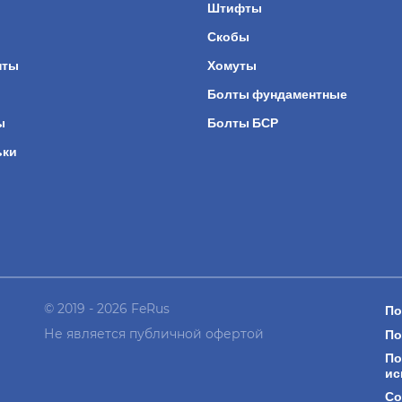
ы
Штифты
Скобы
нты
Хомуты
Болты фундаментные
ы
Болты БСР
ьки
© 2019 - 2026 FeRus
По
Не является публичной офертой
По
По
ис
Со