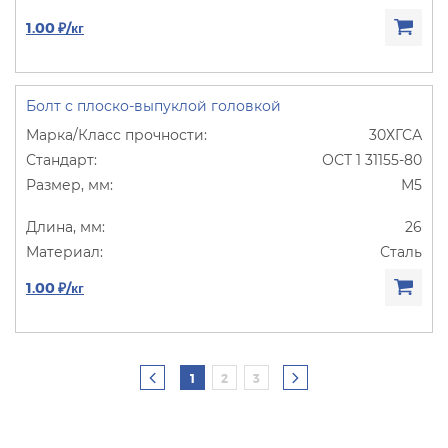
1.00 ₽/кг
Болт с плоско-выпуклой головкой
30ХГСА
ОСТ 1 31155-80
М5
26
Сталь
1.00 ₽/кг
1
2
3