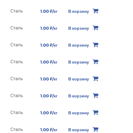
Сталь
1.00 ₽/кг
В корзину
Сталь
1.00 ₽/кг
В корзину
Сталь
1.00 ₽/кг
В корзину
Сталь
1.00 ₽/кг
В корзину
Сталь
1.00 ₽/кг
В корзину
Сталь
1.00 ₽/кг
В корзину
Сталь
1.00 ₽/кг
В корзину
Сталь
1.00 ₽/кг
В корзину