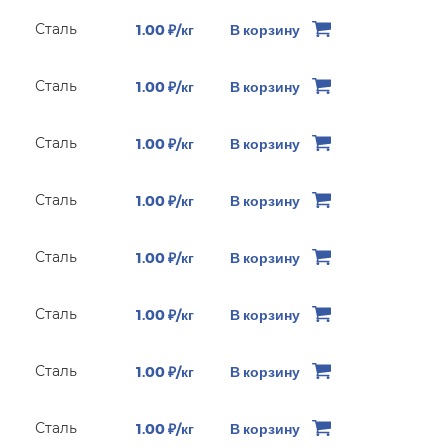
Сталь
1.00 ₽/кг
В корзину
Сталь
1.00 ₽/кг
В корзину
Сталь
1.00 ₽/кг
В корзину
Сталь
1.00 ₽/кг
В корзину
Сталь
1.00 ₽/кг
В корзину
Сталь
1.00 ₽/кг
В корзину
Сталь
1.00 ₽/кг
В корзину
Сталь
1.00 ₽/кг
В корзину