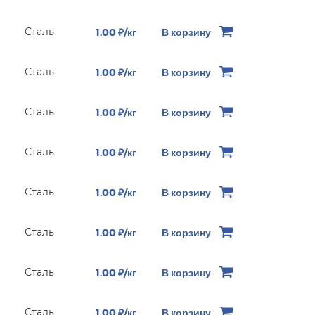
Сталь
1.00 ₽/кг
В корзину
Сталь
1.00 ₽/кг
В корзину
Сталь
1.00 ₽/кг
В корзину
Сталь
1.00 ₽/кг
В корзину
Сталь
1.00 ₽/кг
В корзину
Сталь
1.00 ₽/кг
В корзину
Сталь
1.00 ₽/кг
В корзину
Сталь
1.00 ₽/кг
В корзину