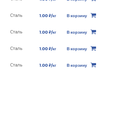
Сталь
1.00 ₽/кг
В корзину
Сталь
1.00 ₽/кг
В корзину
Сталь
1.00 ₽/кг
В корзину
Сталь
1.00 ₽/кг
В корзину