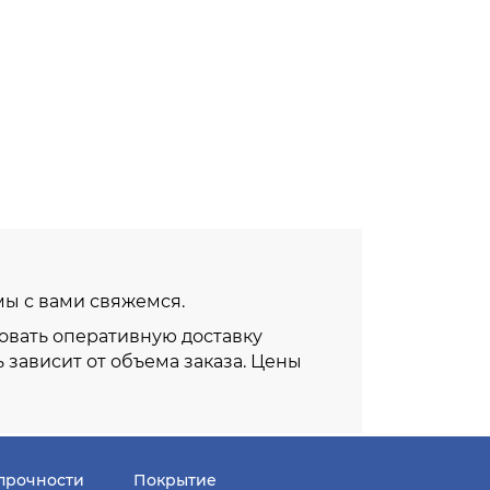
 мы с вами свяжемся.
овать оперативную доставку
ь зависит от объема заказа. Цены
прочности
Покрытие