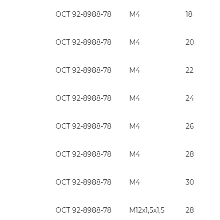
ОСТ 92-8988-78
М4
18
ОСТ 92-8988-78
М4
20
ОСТ 92-8988-78
М4
22
ОСТ 92-8988-78
М4
24
ОСТ 92-8988-78
М4
26
ОСТ 92-8988-78
М4
28
ОСТ 92-8988-78
М4
30
ОСТ 92-8988-78
М12х1,5х1,5
28