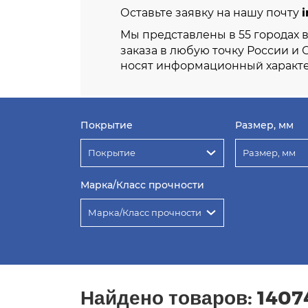
i
Оставьте заявку на нашу почту
Мы представлены в 55 городах 
заказа в любую точку России и 
носят информационный характе
Покрытие
Размер, мм
Покрытие
Размер, мм
Марка/Класс прочности
Марка/Класс прочности
Найдено товаров:
1407