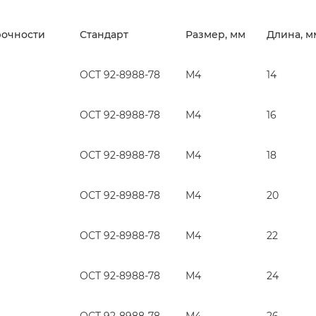
рочности
Стандарт
Размер, мм
Длина, м
ОСТ 92-8988-78
М4
14
ОСТ 92-8988-78
М4
16
ОСТ 92-8988-78
М4
18
ОСТ 92-8988-78
М4
20
ОСТ 92-8988-78
М4
22
ОСТ 92-8988-78
М4
24
ОСТ 92-8988-78
М4
26