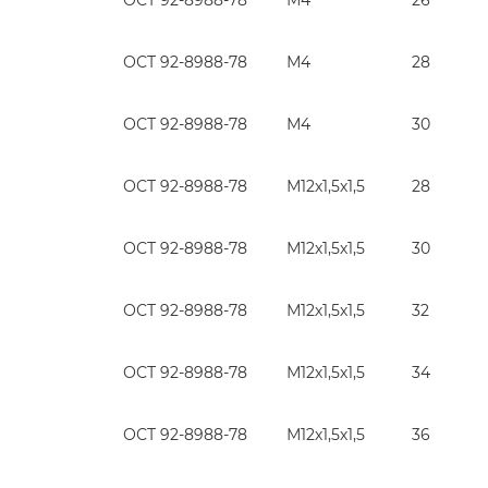
ОСТ 92-8988-78
М4
28
ОСТ 92-8988-78
М4
30
ОСТ 92-8988-78
М12х1,5х1,5
28
ОСТ 92-8988-78
М12х1,5х1,5
30
ОСТ 92-8988-78
М12х1,5х1,5
32
ОСТ 92-8988-78
М12х1,5х1,5
34
ОСТ 92-8988-78
М12х1,5х1,5
36