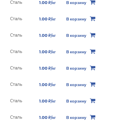
Сталь
1.00 ₽/кг
В корзину
Сталь
1.00 ₽/кг
В корзину
Сталь
1.00 ₽/кг
В корзину
Сталь
1.00 ₽/кг
В корзину
Сталь
1.00 ₽/кг
В корзину
Сталь
1.00 ₽/кг
В корзину
Сталь
1.00 ₽/кг
В корзину
Сталь
1.00 ₽/кг
В корзину