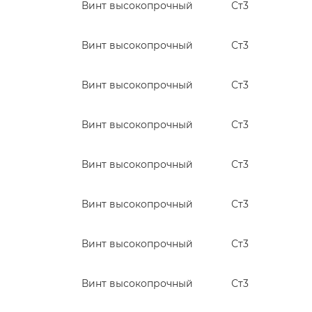
Винт высокопрочный
Ст3
Винт высокопрочный
Ст3
Винт высокопрочный
Ст3
Винт высокопрочный
Ст3
Винт высокопрочный
Ст3
Винт высокопрочный
Ст3
Винт высокопрочный
Ст3
Винт высокопрочный
Ст3