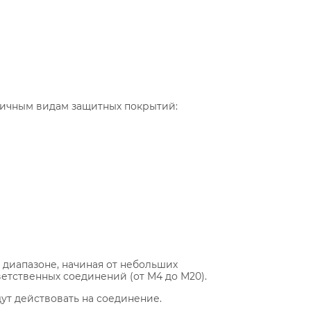
личным видам защитных покрытий:
 диапазоне, начиная от небольших
етственных соединений (от М4 до М20).
ут действовать на соединение.