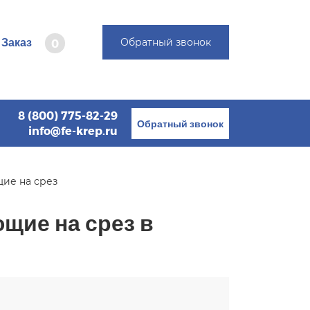
Заказ
Обратный звонок
0
8 (800) 775-82-29
Обратный звонок
info@fe-krep.ru
ие на срез
щие на срез в