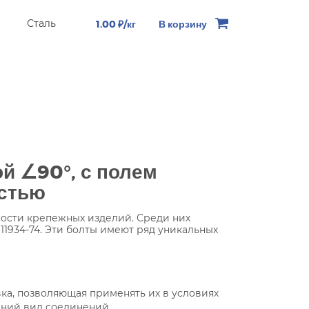
Сталь
1.00 ₽/кг
В корзину
ой
∠
90°, с полем
астью
ости крепежных изделий. Среди них
11934-74. Эти болты имеют ряд уникальных
ка, позволяющая применять их в условиях
шний вид соединений.