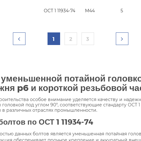
ОСТ 1 11934-74
М44
5
1
2
3
с уменьшенной потайной головк
жня p6 и короткой резьбовой ч
оительства особое внимание уделяется качеству и надежн
оловкой под углом 90°, соответствующие стандарту ОСТ 1 
 в различных отраслях промышленности.
олтов по ОСТ 1 11934-74
остью данных болтов является уменьшенная потайная голов
рукция обеспечивает прочное крепление и аккуратный вне