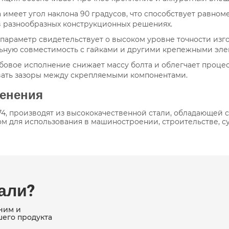
та имеет угол наклона 90 градусов, что способствует равн
в разнообразных конструкционных решениях.
 параметр свидетельствует о высоком уровне точности изг
льную совместимость с гайками и другими крепежными эле
ьбовое исполнение снижает массу болта и облегчает процес
вать зазоры между скрепляемыми компонентами.
менения
-74, производят из высококачественной стали, обладающей
ом для использования в машиностроении, строительстве, су
кали?
ним и
шего продукта