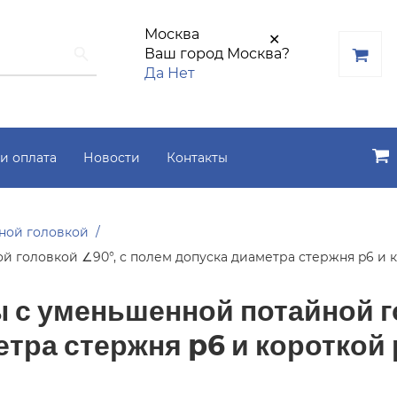
Москва
✕
Ваш город Москва?
Да
Нет
и оплата
Новости
Контакты
йной головкой
ой головкой ∠90°, с полем допуска диаметра стержня p6 и
ы с уменьшенной потайной г
етра стержня p6 и короткой