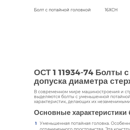
Болт с потайной головкой
16ХСН
ОСТ 1 11934-74 Болты 
допуска диаметра стер
В современном мире машиностроения и стр
выделяются болты с уменьшенной потайной г
характеристик, делающих их незаменимыми
Основные характеристики б
Уменьшенная потайная головка. Особенн
ограниченного пространства. Эта конст