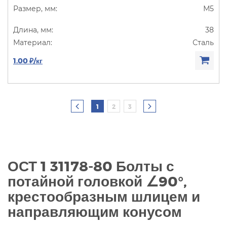
М5
38
Сталь
1.00 ₽/кг
1
2
3
ОСТ 1 31178-80 Болты с
потайной головкой
∠
90°,
крестообразным шлицем и
направляющим конусом