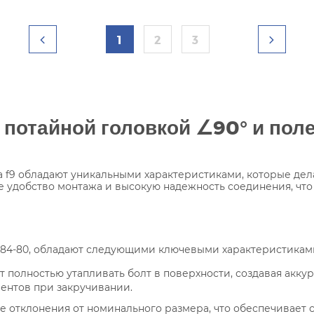
1
2
3
с потайной головкой
∠
90° и пол
ка f9 обладают уникальными характеристиками, которые д
ебе удобство монтажа и высокую надежность соединения, ч
1184-80, обладают следующими ключевыми характеристикам
 полностью утапливать болт в поверхности, создавая аккур
ментов при закручивании.
ые отклонения от номинального размера, что обеспечивает