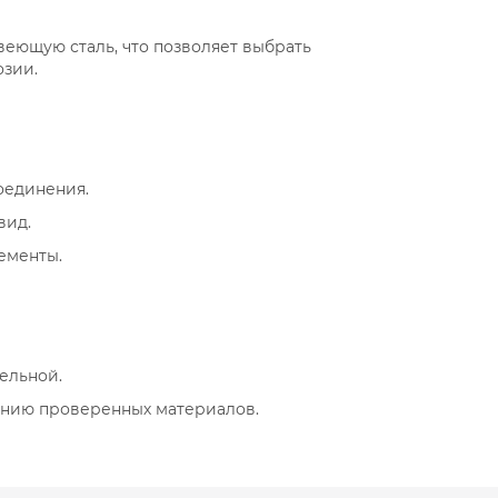
веющую сталь, что позволяет выбрать
озии.
оединения.
вид.
ементы.
ельной.
ению проверенных материалов.