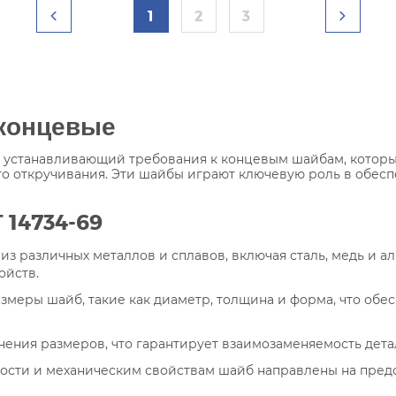
1
2
3
концевые
т, устанавливающий требования к концевым шайбам, которы
о откручивания. Эти шайбы играют ключевую роль в обес
 14734-69
з различных металлов и сплавов, включая сталь, медь и а
ойств.
змеры шайб, такие как диаметр, толщина и форма, что об
нения размеров, что гарантирует взаимозаменяемость дета
хности и механическим свойствам шайб направлены на пр