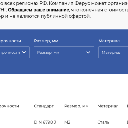
во всех регионах РФ. Компания Ферус может организ
Обращаем ваше внимание
СНГ.
, что конечная стоимост
р и не являются публичной офертой.
прочности
Размер, мм
Материал
прочности
Размер, мм
Материал
рочности
Стандарт
Размер, мм
Материал
DIN 6798 J
М2
Сталь