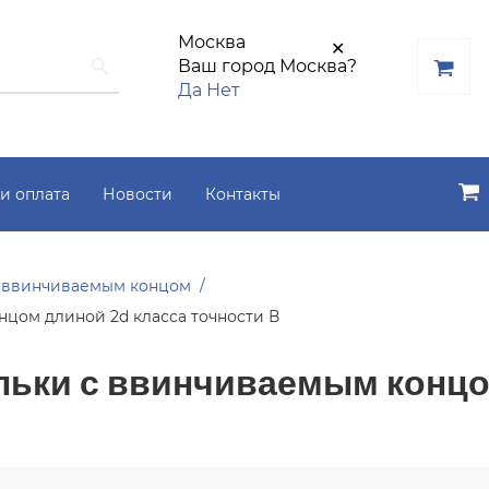
Москва
✕
Ваш город Москва?
Да
Нет
и оплата
Новости
Контакты
 ввинчиваемым концом
цом длиной 2d класса точности В
ьки с ввинчиваемым концо