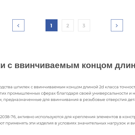
1
2
3
и с ввинчиваемым концом длино
водства шпилек с ввинчиваемым концом длиной 2d класса точнос
их промышленных сферах благодаря своей универсальности и н
, предназначенные для ввинчивания в резьбовые отверстия детал
038-76, активно используются для крепления элементов в конст
ляют применять эти изделия в условиях значительных нагрузок 