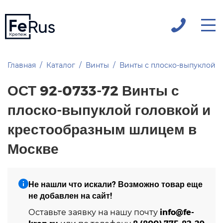
Главная
Каталог
Винты
Винты с плоско-выпуклой 
ОСТ 92-0733-72 Винты с
плоско-выпуклой головкой и
крестообразным шлицем в
Москве
Не нашли что искали? Возможно товар еще
не добавлен на сайт!
info@fe-
Оставьте заявку на нашу почту