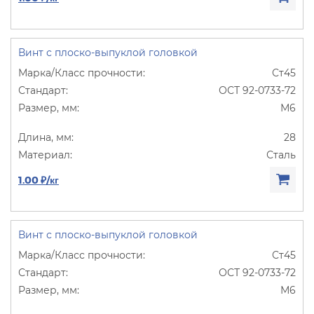
Винт с плоско-выпуклой головкой
Ст45
ОСТ 92-0733-72
М6
28
Сталь
1.00 ₽/кг
Винт с плоско-выпуклой головкой
Ст45
ОСТ 92-0733-72
М6