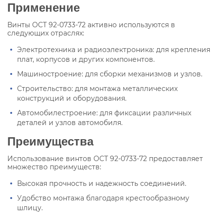
Применение
Винты ОСТ 92-0733-72 активно используются в
следующих отраслях:
Электротехника и радиоэлектроника: для крепления
плат, корпусов и других компонентов.
Машиностроение: для сборки механизмов и узлов.
Строительство: для монтажа металлических
конструкций и оборудования.
Автомобилестроение: для фиксации различных
деталей и узлов автомобиля.
Преимущества
Использование винтов ОСТ 92-0733-72 предоставляет
множество преимуществ:
Высокая прочность и надежность соединений.
Удобство монтажа благодаря крестообразному
шлицу.