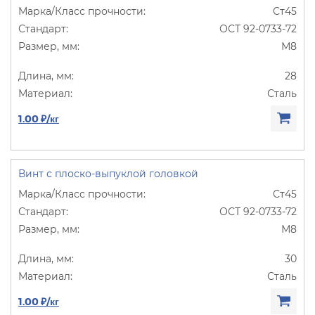
Ст45
ОСТ 92-0733-72
М8
28
Сталь
1.00 ₽/кг
Винт с плоско-выпуклой головкой
Ст45
ОСТ 92-0733-72
М8
30
Сталь
1.00 ₽/кг