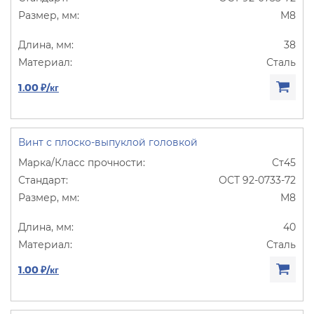
М8
38
Сталь
1.00 ₽/кг
Винт с плоско-выпуклой головкой
Ст45
ОСТ 92-0733-72
М8
40
Сталь
1.00 ₽/кг