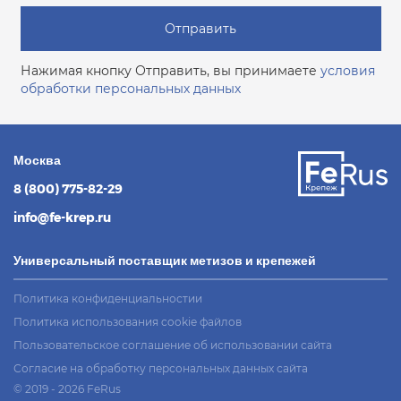
Отправить
Нажимая кнопку Отправить, вы принимаете
условия
обработки персональных данных
Москва
8 (800) 775-82-29
info@fe-krep.ru
Универсальный поставщик метизов и крепежей
Политика конфиденциальностии
Политика использования cookie файлов
Пользовательское соглашение об использовании сайта
Согласие на обработку персональных данных сайта
© 2019 - 2026 FeRus