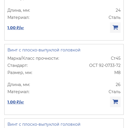
24
Сталь
1.00 ₽/кг
Винт с плоско-выпуклой головкой
Ст45
ОСТ 92-0733-72
М8
26
Сталь
1.00 ₽/кг
Винт с плоско-выпуклой головкой