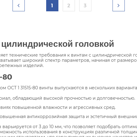
1
2
3
с цилиндрической головкой
еляет технические требования к винтам с цилиндрической 
хватывает широкий спектр параметров, начиная от размеро
репежных изделий.
5-80
том ОСТ 1 31515-80 винты выпускаются в нескольких варианта
риал, обладающий высокой прочностью и долговечностью.
овиях повышенной влажности и агрессивных сред.
 повышенная антикоррозийная защита и эстетичный внешни
 варьируется от 3 до 10 мм, что позволяет подобрать опти
зможность использования в конструкциях различной толщин
ными стандартами, что гарантирует их высокое качество и