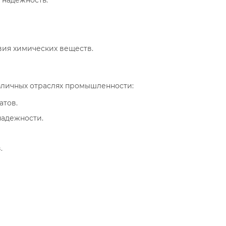
вия химических веществ.
зличных отраслях промышленности:
атов.
надежности.
.