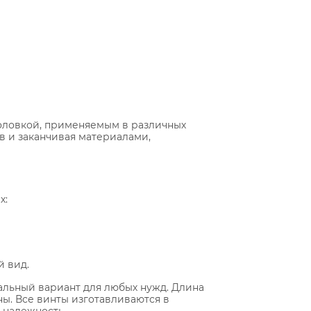
головкой, применяемым в различных
в и заканчивая материалами,
х:
й вид.
мальный вариант для любых нужд. Длина
ы. Все винты изготавливаются в
 надежность.