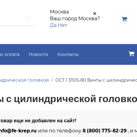
Москва
✕
Ваш город Москва?
Да
Нет
и оплата
Новости
Контакты
ндрической головкой
ОСТ 1 31515-80 Винты с цилиндриче
ы с цилиндрической головк
овар еще не добавлен на сайт!
nfo@fe-krep.ru
8 (800) 775-82-29
или по телефону
, и