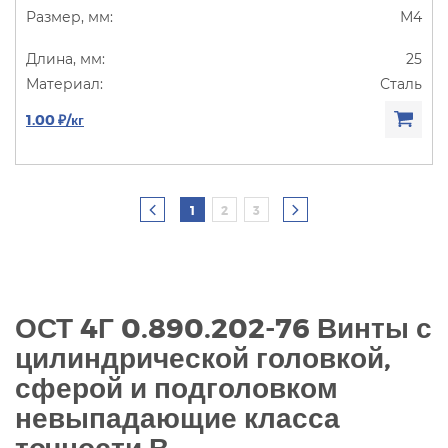
М4
25
Сталь
1.00 ₽/кг
1
2
3
ОСТ 4Г 0.890.202-76 Винты с
цилиндрической головкой,
сферой и подголовком
невыпадающие класса
точности В