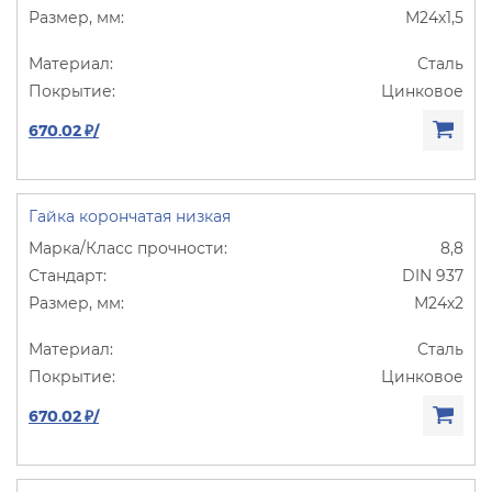
М24х1,5
Сталь
Цинковое
670.02 ₽/
Гайка корончатая низкая
8,8
DIN 937
М24х2
Сталь
Цинковое
670.02 ₽/