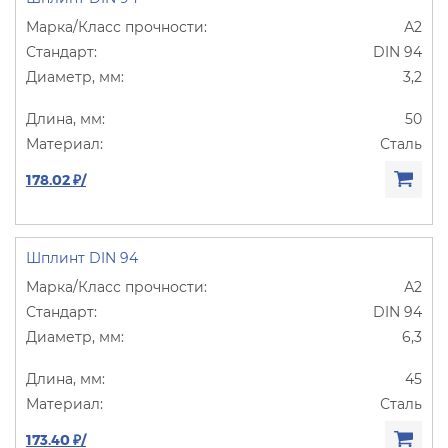
А2
DIN 94
3,2
50
Сталь
178.02 ₽/
Шплинт DIN 94
А2
DIN 94
6,3
45
Сталь
173.40 ₽/