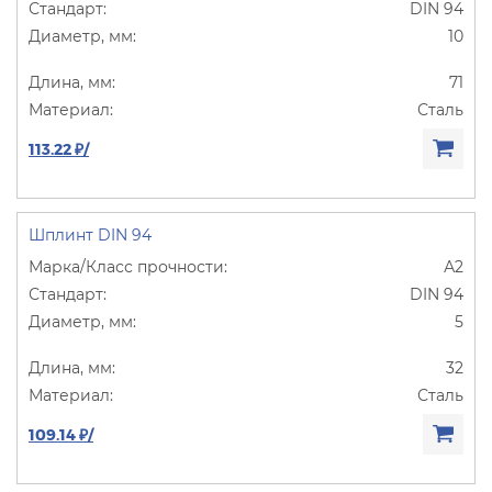
DIN 94
10
71
Сталь
113.22 ₽/
Шплинт DIN 94
А2
DIN 94
5
32
Сталь
109.14 ₽/