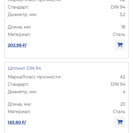
DIN 94
3,2
18
Сталь
202.98 ₽/
Шплинт DIN 94
А2
DIN 94
4
20
Сталь
183.60 ₽/