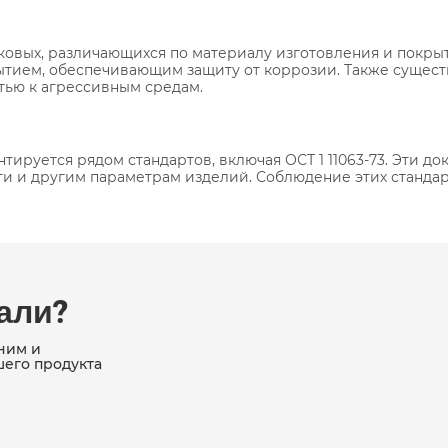
ковых, различающихся по материалу изготовления и покр
ытием, обеспечивающим защиту от коррозии. Также сущес
ью к агрессивным средам.
ируется рядом стандартов, включая ОСТ 1 11063-73. Эти д
ти и другим параметрам изделий. Соблюдение этих станда
кали?
ним и
шего продукта