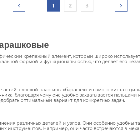
1
2
3
барашковые
цифический крепежный элемент, который широко используе
кальной формой и функциональностью, что делает его нез
 частей: плоской пластины «барашек» и самого винта с ц
ника, благодаря чему она удобно захватывается пальцами
одобрать оптимальный вариант для конкретных задач.
инения различных деталей и узлов. Они особенно удобны та
ых инструментов. Например, они часто встречаются в мех