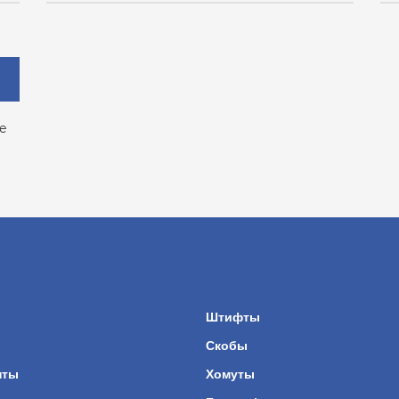
е
ы
Штифты
Скобы
нты
Хомуты