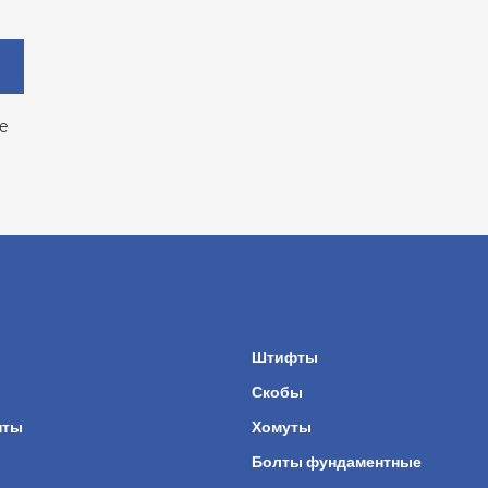
е
ы
Штифты
Скобы
нты
Хомуты
Болты фундаментные