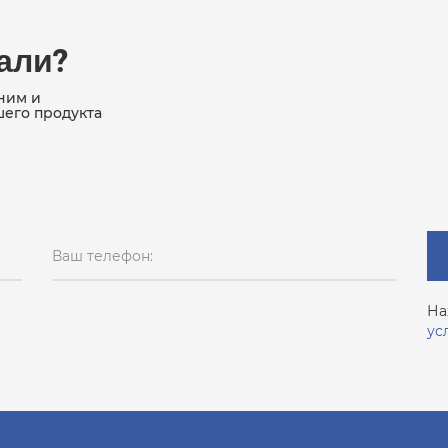
кали?
ним и
шего продукта
Ваш телефон:
На
ус