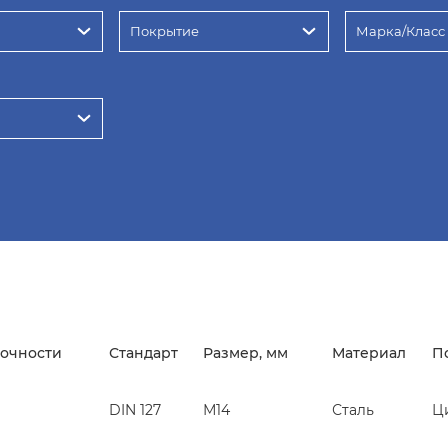
Покрытие
Марка/Класс
рочности
Стандарт
Размер, мм
Материал
П
DIN 127
М14
Сталь
Ц