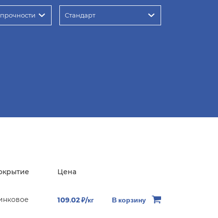
 прочности
Стандарт
окрытие
Цена
инковое
109.02 ₽/кг
В корзину