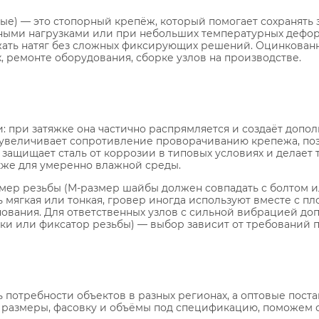
) — это стопорный крепёж, который помогает сохранять 
ными нагрузками или при небольших температурных деформ
ржать натяг без сложных фиксирующих решений. Оцинкован
 ремонте оборудования, сборке узлов на производстве.
ти: при затяжке она частично распрямляется и создаёт доп
 увеличивает сопротивление проворачиванию крепежа, по
 защищает сталь от коррозии в типовых условиях и делает
кже для умеренно влажной среды.
ер резьбы (М-размер шайбы должен совпадать с болтом ил
 мягкая или тонкая, гровер иногда используют вместе с п
нования. Для ответственных узлов с сильной вибрацией д
и или фиксатор резьбы) — выбор зависит от требований п
ь потребности объектов в разных регионах, а оптовые пост
размеры, фасовку и объёмы под спецификацию, поможем с