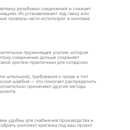
затяжку резьбовых соединений и снижает
ациях. Их устанавливают под гайку или
ные гроверы часто используют в монтаже
олнительное пружинящее усилие, которое
этому соединение дольше сохраняет
 такой крепёж практичным для складских
и шпилькой), требования к среде и тип
лоской шайбой — это помогает распределить
ополнительно применяют другие методы
роекта.
авки удобны для снабжения производства и
обрать комплект крепежа под ваш проект